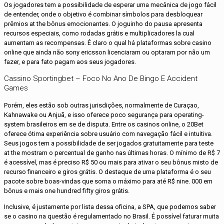
Os jogadores tem a possibilidade de esperar uma mecânica de jogo fácil
de entender, onde o objetivo é combinar símbolos para desbloquear
prêmios at the bônus emocionantes. O joguinho do pausa apresenta
recursos especiais, como rodadas grátis e multiplicadores la cual
aumentam as recompensas. É claro o qual há plataformas sobre casino
online que ainda não sony ericsson licenciaram ou optaram por não um
fazer, e para fato pagam aos seus jogadores.
Cassino Sportingbet – Foco No Ano De Bingo E Accident
Games
Porém, eles estão sob outras jurisdições, normalmente de Curaçao,
Kahnawake ou Anjuã, e isso oferece poco segurança para operating-
system brasileiros em se de disputa. Entre os casinos online, o 20Bet
oferece ótima experiência sobre usuário com navegação fácil e intuitiva.
Seus jogos tem a possibilidade de ser jogados gratuitamente para teste
at the mostram o percentual de ganho nas últimas horas. O mínimo de R$ 7
é acessível, mas é preciso R$ 50 ou mais para ativar o seu bônus misto de
recurso financeiro e giros grátis. O destaque de uma plataforma é o seu
pacote sobre boas-vindas que soma o máximo para até R$ nine. 000 em
bônus e mais one hundred fifty giros grátis.
Inclusive, é justamente por lista dessa oficina, a SPA, que podemos saber
se o casino na questão é regulamentado no Brasil. É possível faturar muita