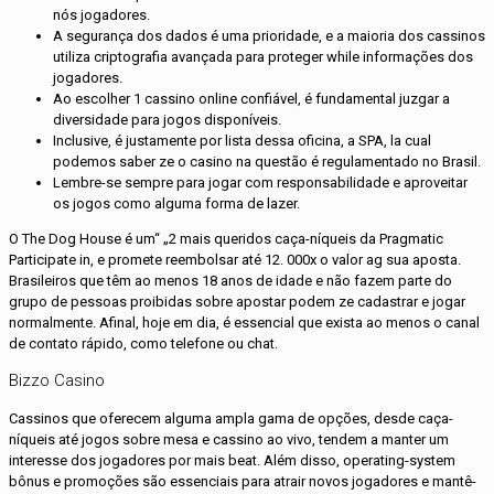
nós jogadores.
A segurança dos dados é uma prioridade, e a maioria dos cassinos
utiliza criptografia avançada para proteger while informações dos
jogadores.
Ao escolher 1 cassino online confiável, é fundamental juzgar a
diversidade para jogos disponíveis.
Inclusive, é justamente por lista dessa oficina, a SPA, la cual
podemos saber ze o casino na questão é regulamentado no Brasil.
Lembre-se sempre para jogar com responsabilidade e aproveitar
os jogos como alguma forma de lazer.
O The Dog House é um“ „2 mais queridos caça-níqueis da Pragmatic
Participate in, e promete reembolsar até 12. 000x o valor ag sua aposta.
Brasileiros que têm ao menos 18 anos de idade e não fazem parte do
grupo de pessoas proibidas sobre apostar podem ze cadastrar e jogar
normalmente. Afinal, hoje em dia, é essencial que exista ao menos o canal
de contato rápido, como telefone ou chat.
Bizzo Casino
Cassinos que oferecem alguma ampla gama de opções, desde caça-
níqueis até jogos sobre mesa e cassino ao vivo, tendem a manter um
interesse dos jogadores por mais beat. Além disso, operating-system
bônus e promoções são essenciais para atrair novos jogadores e mantê-