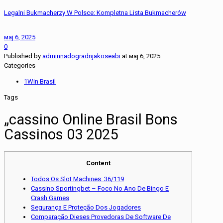
Legalni Bukmacherzy W Polsce: Kompletna Lista Bukmacherów
мај 6, 2025
0
Published by
adminnadogradnjakoseabi
at
мај 6, 2025
Categories
1Win Brasil
Tags
„cassino Online Brasil Bons
Cassinos 03 2025
Content
Todos Os Slot Machines: 36/119
Cassino Sportingbet – Foco No Ano De Bingo E
Crash Games
Segurança E Proteção Dos Jogadores
Comparação Dieses Provedoras De Software De