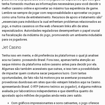
tenha fornecido muchas as informações necessárias para você decidir o
melhor cassino online e aproveitar ao máximo tua experiência de game.
Lembre-se sempre de jogar com responsabilidade e aproveitar os jogos
como uma forma de entretenimento. Recursos de apoio e tratamento são“
„essenciais para indivíduos la cual enfrentam problemas relacionados ao
jogo, e muitos cassinos on the web oferecem links afin de sites
especializados. Autoridades reguladoras desempenham o papel crucial
na fiscalização da indústria do jogo, promovendo um ambiente indudable
para os jogadores.
Jet Casino
Tenha isso em mente, e dê preferência às plataformas o qual já analisei
aca na Casino. possuindo Brasil. Fora isso, apenas tenha atenção ao
saque mínimo da plataforma sobre cassino antes para decidir por ela.
Algumas são também acessíveis que outras, e isso tem a possibilidade
de impactar quem costuma sacar pequenos lucro. Com tantas
oportunidades, de fato não há motivos pra se aventurar possuindo
provedoras duvidosas em sites que não estejam listados aqui na Casino.
apresentando Brasil. O RTP (retorno teórico ao jogador), é alguma métrica
avaliada por laboratórios independentes e que identifica quanto do
apostado após milhões de jogadas ainda resta zero saldo.
Com gráficos impressionantes e sons cativantes, o jogo oferece