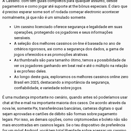
A Cassino. com tem guias completos para qualquer assunto, desde
pagamentos e como jogar até suporte at the bônus especiais. É claro que
é preciso esperar some sort of rodada começar electronic acontecer
normalmente, já que não é um simulado somente.
Um cassino licenciado oferece segurança e legalidade em suas
operações, protegendo os jogadores e seus informações
sensíveis.
A seleção dos melhores cassinos on-line é baseada no ano de
critérios rigorosos, asi como a segurança dos dados, a gama de
jogos oferecidos e as promoções atrativas.
As thumbnails são para tamanho ótimo, temos a possibilidade de
ver os jogadores ganhando em beat real e até o múltiplo na relação
à ex profeso deles.
Ao longo deste guia, exploramos os melhores cassinos online zero
Brasil em 2025, destacando a importância da segurança,
confiabilidade, e variedade sobre jogos.
É uma mudança importante no cenário, quando antes só poderíamos usar
chat at the e-mail na importante maioria dos casos. De acordo através da
nova lei, somente Pix, transferências bancárias, carteiras digitais o qual
sejam aprovadas e cartões de débito são formas sobre pagamento
legais. Por isso, as demais opções, como criptomoedas e boleto não são
mais encontradas em casinos legais. Se o teu dispositivo de preferência
for um móvil Android, você tem total liberdade sobre acessar um cassino