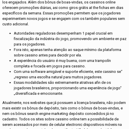
los engajados. Além dos bônus de boas-vindas, os cassinos online
oferecem promoções diárias, asi como giros grátis at the fichas em dias
específicos da semana. Essas promoções permitem que os jogadores
experimentem novos jogos e se engajem com os também populares sem
custo adicional.
Autoridades reguladoras desempenham 1 papel crucial em
fiscalização da indústria do jogo, promovendo um ambiente en paz
para os jogadores.
Fora isto, apenas tenha atenção ao saque mínimo da plataforma
sobre cassino antes para decidir por ela.
A experiência do usuário é muy buena, com uma trampolín
completa e focada em jogos para cassino.
Com uma software amigável e suporte eficiente, este cassino se“
„regreso uma escolha natural para muitos jogadores.
Essas modalidades são extremamente atrativas afin de os
jogadores brasileiros, proporcionando uma experiência de jogo“
„diversificada e emocionante.
Atualmente, nos websites que já possuem a licença brasileira, não podem
mais existir os bônus de depósito, tais como o bônus de boas-vindas, e
nem os bônus search engine marketing depósito concedidos já no
cadastro. Todos os sites sobre cassino online tem a possibilidade de
serem acessados por meio de celular electronic dispositivos móveis na