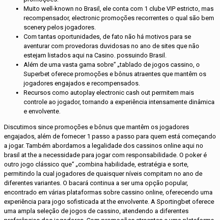
Muito well-known no Brasil, ele conta com 1 clube VIP estricto, mas
recompensador, electronic promoções recorrentes o qual são bem
scenery pelos jogadores.
Com tantas oportunidades, de fato não há motivos para se
aventurar com provedoras duvidosas no ano de sites que não
estejam listados aqui na Casino. possuindo Brasil.
Além de uma vasta gama sobre“ „tablado de jogos cassino, o
Superbet oferece promoções e bônus atraentes que mantêm os
jogadores engajados e recompensados.
Recursos como autoplay electronic cash out permitem mais
controle ao jogador, tornando a experiência intensamente dinâmica
e envolvente.
Discutimos since promoções e bônus que mantêm os jogadores
engajados, além de fornecer 1 passo a passo para quem está começando
a jogar. Também abordamos a legalidade dos cassinos online aqui no
brasil at the a necessidade para jogar com responsabilidade. O poker é
outro jogo clássico que“ „combina habilidade, estratégia e sorte,
permitindo la cual jogadores de quaisquer níveis compitam no ano de
diferentes variantes. O bacará continua a ser uma opção popular,
encontrado em várias plataformas sobre cassino online, oferecendo uma
experiência para jogo sofisticada at the envolvente. A Sportingbet oferece
uma ampla seleção de jogos de cassino, atendendo a diferentes