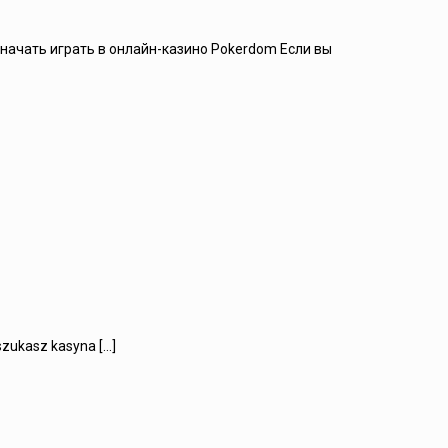
ачать играть в онлайн-казино Pokerdom Если вы
 szukasz kasyna
[…]