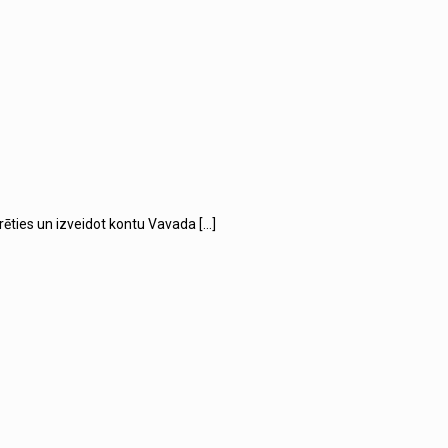
rēties un izveidot kontu Vavada
[…]