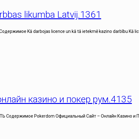
arbbas likumba Latvij.1361
T Содержимое Kā darbojas licence un kā tā ietekmē kazino darbību Kā li
нлайн казино и покер рум.4135
РАТЬ Содержимое Pokerdom Официальный Сайт – Онлайн Казино и 