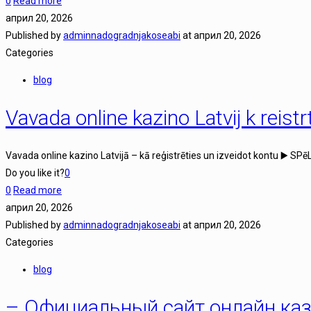
0
Read more
април 20, 2026
Published by
adminnadogradnjakoseabi
at
април 20, 2026
Categories
blog
Vavada online kazino Latvij k reist
Vavada online kazino Latvijā – kā reģistrēties un izveidot kontu ▶️ S
Do you like it?
0
0
Read more
април 20, 2026
Published by
adminnadogradnjakoseabi
at
април 20, 2026
Categories
blog
– Официальный сайт онлайн каз