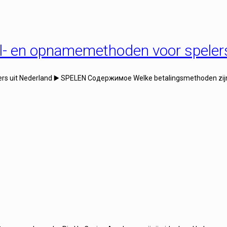
l- en opnamemethoden voor speler
s uit Nederland ▶️ SPELEN Содержимое Welke betalingsmethoden zijn b