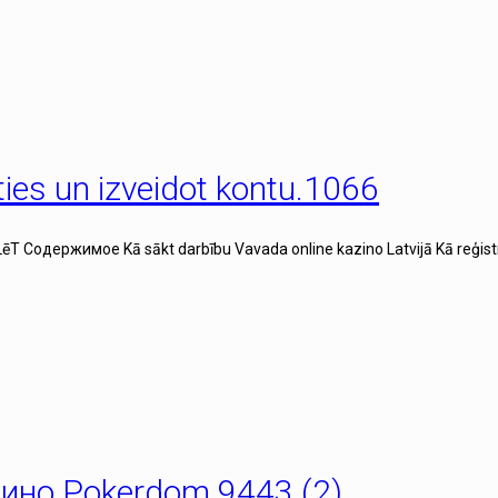
rties un izveidot kontu.1066
PēLēT Содержимое Kā sākt darbību Vavada online kazino Latvijā Kā reģist
ино Pokerdom.9443 (2)